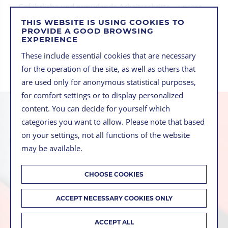
Gefährliche und ermüdende Arbeitsschritte – unsere
Vision ist es, dass all diese Aufgaben von
THIS WEBSITE IS USING COOKIES TO
PROVIDE A GOOD BROWSING
automatisierten Anlagen und Robotern durchgeführt
EXPERIENCE
werden – sicher, wiederholbar und rund um die Uhr.
These include essential cookies that are necessary
for the operation of the site, as well as others that
are used only for anonymous statistical purposes,
for comfort settings or to display personalized
content. You can decide for yourself which
categories you want to allow. Please note that based
on your settings, not all functions of the website
may be available.
ALWAYS UPDATED.
SIGN UP TO OUR
CHOOSE COOKIES
NEWSLETTER
ACCEPT NECESSARY COOKIES ONLY
ACCEPT ALL