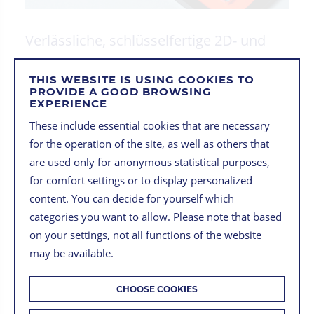
Verlässliche, schlüsselfertige 2D- und
3D-Bildverarbeitungslösungen für die
THIS WEBSITE IS USING COOKIES TO
industrielle Automation liefert unsere
PROVIDE A GOOD BROWSING
EXPERIENCE
Marke isys vision. Seit über 30 Jahren
These include essential cookies that are necessary
stellen wir Komplettsysteme aus
for the operation of the site, as well as others that
Hardware und Software für unsere
are used only for anonymous statistical purposes,
for comfort settings or to display personalized
Kunden her.
content. You can decide for yourself which
categories you want to allow. Please note that based
ZU DEN PRODUKTEN
on your settings, not all functions of the website
may be available.
CHOOSE COOKIES