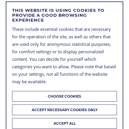
erhöht.
THIS WEBSITE IS USING COOKIES TO
Live vor Ort wird eine Mikado Bin Picking Zelle mit
PROVIDE A GOOD BROWSING
einem Fanuc-Roboter zu sehen sein sowie weitere 3D
EXPERIENCE
Kameras. Unsere Experten aus dem Vertrieb freuen
These include essential cookies that are necessary
sich auf individuelle Anfragen, Tests sowie Gespräche
for the operation of the site, as well as others that
zu weiteren Details. Hier gehts zur Webseite des
are used only for anonymous statistical purposes,
Events und zur Anmeldung:
Klick
for comfort settings or to display personalized
content. You can decide for yourself which
Nehmen Sie sich die Zeit für dieses Event zum
categories you want to allow. Please note that based
Abschluss des Jahres, es wird sich lohnen. Wir
on your settings, not all functions of the website
wünschen allen Besuchern:innen eine gute Anreise.
may be available.
CHOOSE COOKIES
ACCEPT NECESSARY COOKIES ONLY
24.10.2022
ACCEPT ALL