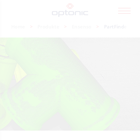
Home
Produkte
Ensenso
PartFinder